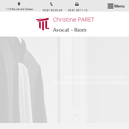
Menu
115 Boulevard Desaix
09.81.90.30.45
09.81.38.11.12
63200 Riom
Christine PARET
Avocat - Riom
Votre cabinet d'avocat à Riom :
écouter, conseiller, négocier, défendre