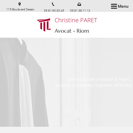
Menu
115 Boulevard Desaix
09.81.90.30.45
09.81.38.11.12
63200 Riom
Christine PARET
Avocat - Riom
Votre cabinet d'avocat à Riom :
écouter, conseiller, négocier, défendre